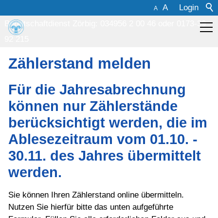
A
Login
A
Bereitschaftdienst Zörbig: 034956 2 00 46
oder
0173-39
92 215
Über uns
Zählerstand melden
Öffent.
Für die Jahresabrechnung
können nur Zählerstände
Bekanntmachungen
berücksichtigt werden, die im
Ablesezeitraum vom 01.10. -
Kundenservice
30.11. des Jahres übermittelt
Zählerstandmeldung
werden.
Trinkwasserqualität
Sie können Ihren Zählerstand online übermitteln.
Gebühren/ Beiträge
Nutzen Sie hierfür bitte das unten aufgeführte