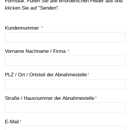
Formular. Füllen Sie alle erforderlichen Felder aus und
Hausanschluss
klicken Sie auf "Senden".
Eigentümerwechsel
Formulare
Kundennummer
*
Satzungen
Kontakt
Vorname Nachname / Firma
*
AZV
PLZ / Ort / Ortsteil der Abnahmestelle
*
Straße / Hausnummer der Abnahmestelle
*
E-Mail
*