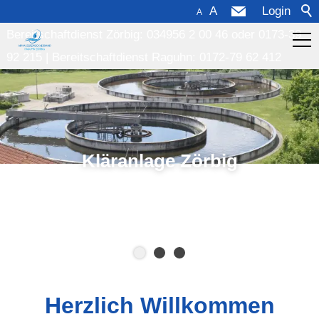
A
Login
A
Bereitschaftdienst Zörbig: 034956 2 00 46
oder
0173-39
92 215
|
Bereitschaftdienst Raguhn: 0172-79 62 412
Über uns
Öffentl.
Bekanntmachungen
Kläranlage Zörbig
Kundenservice
Kontakt
Herzlich Willkommen
TZV